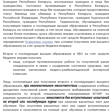
Граждане Республики Беларусь, иностранные граждане и лица без
гражданства, постоянно проживающие в Республике Беларусь,
иностранные граждане и лица без гражданства, которым предоставлены
статус беженца или убежище в Республике Беларусь, граждане
Российской Федерации, Республики Казахстан, граждане Кыргызской
Республики, граждане Республики Таджикистан, обучающиеся или
получившие первое и последующее высшее образование в Республике
Беларусь на платной основе, в том числе лица, обучавшиеся на платной
основе более половины срока обучения, вправе участвовать в конкурсе
на получение высшего образования за счет средств бюджета в порядке,
определенном
Правилами приема
, при условии получения ими высшего
образования за счет средств бюджета впервые.
Второе и последующее высшее образование в УВО за счет средств
бюджета вправе получать:
лица, которым противопоказана работа по полученной ранее
специальности в связи с ухудшением состояния здоровья, при
наличии заключения медико-реабилитационной экспертной
комиссии
Лица, поступающие для получения второго и последующего высшего
образования,
при незначительном несоответствии
содержания учебных
дисциплин полученной ранее специальности требованиям подготовки
специалиста по второй специальности, определяемым БГУИР, по
решению приемной комиссии
зачисляются без вступительных испытаний
на второй или последующие курсы
при наличии вакантных мест для
обучения. При отсутствии вакантных мест они сдают вступительные
испытания и зачисляются на полный срок обучения в соответствии с