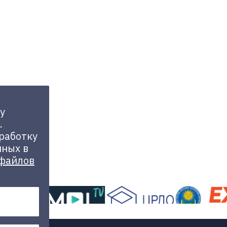
у
.
бработку
нных в
 файлов