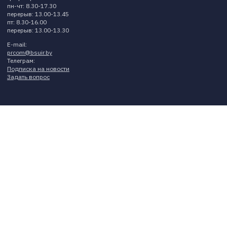
пн-чт: 8.30-17.30
перерыв: 13.00-13.45
пт: 8.30-16.00
перерыв: 13.00-13.30
E-mail:
prcom@bsuir.by
Телеграм:
Подписка на новости
Задать вопрос