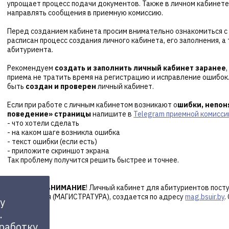
упрощает процесс подачи документов. Также в личном кабинете
направлять сообщения в приемную комиссию.
Перед созданием кабинета просим внимательно ознакомиться 
расписан процесс создания личного кабинета, его заполнения, 
абитуриента.
Рекомендуем
создать и заполнить личный кабинет заранее
приема не тратить время на регистрацию и исправление ошибок
быть
создан и проверен
личный кабинет.
Если при работе с личным кабинетом возникают о
шибки, непон
поведение» страницы
напишите в
Telegram приемной комисси
- что хотели сделать
- на каком шаге возникла ошибка
- текст ошибки (если есть)
- приложите скриншот экрана
Так проблему получится решить быстрее и точнее.
ОБРАТИТЕ ВНИМАНИЕ
! Личный кабинет для абитуриентов пост
образования (МАГИСТРАТУРА), создается по адресу
mag.bsuir.by
.
у
.
Назад
бработку