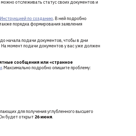
 можно отслеживать статус своих документов и
с
Инструкцией по созданию
. В ней подробно
а также порядка формирования заявления
, до начала подачи документов, чтобы в дни
. На момент подачи документов у вас уже должен
ятные сообщения или «странное
и
. Максимально подробно опишите проблему:
упающих для получения углубленного высшего
 Он будет открыт
26 июня
.