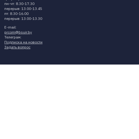
пн-чт: 8.30-17.30
перерыв: 13.00-13.45
пт: 8.30-16.00
перерыв: 13.00-13.30
E-mail:
prcom@bsuir.by
Телеграм:
Подписка на новости
Задать вопрос