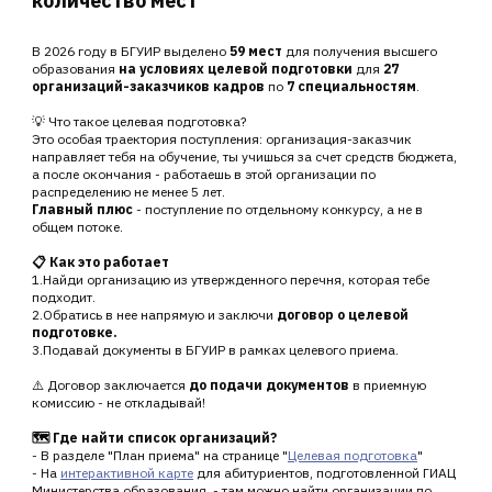
количество мест
В 2026 году в БГУИР выделено
59 мест
для получения высшего
образования
на условиях целевой подготовки
для
27
организаций-заказчиков кадров
по
7 специальностям
.
💡 Что такое целевая подготовка?
Это особая траектория поступления: организация-заказчик
направляет тебя на обучение, ты учишься за счет средств бюджета,
а после окончания - работаешь в этой организации по
распределению не менее 5 лет.
Главный плюс
- поступление по отдельному конкурсу, а не в
общем потоке.
📋 Как это работает
1.Найди организацию из утвержденного перечня, которая тебе
подходит.
2.Обратись в нее напрямую и заключи
договор о целевой
подготовке.
3.Подавай документы в БГУИР в рамках целевого приема.
⚠️ Договор заключается
до подачи документов
в приемную
комиссию - не откладывай!
🗺️ Где найти список организаций?
- В разделе "План приема" на странице "
Целевая подготовка
"
- На
интерактивной карте
для абитуриентов, подготовленной ГИАЦ
Министерства образования, - там можно найти организации по