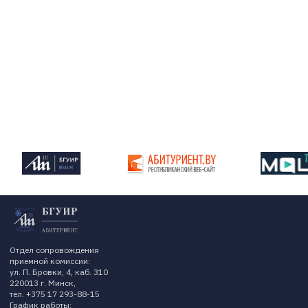
Отдел сопровождения
приемной комиссии:
ул. П. Бровки, 4, каб. 310
220013 г. Минск,
тел. +375 17 293-88-15
График работы: