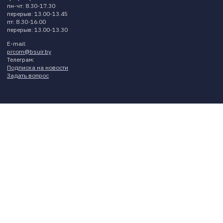
пн-чт: 8.30-17.30
перерыв: 13.00-13.45
пт: 8.30-16.00
перерыв: 13.00-13.30
E-mail:
prcom@bsuir.by
Телеграм:
Подписка на новости
Задать вопрос