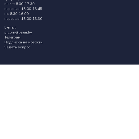
пн-чт: 8.30-17.30
перерыв: 13.00-13.45
пт: 8.30-16.00
перерыв: 13.00-13.30
E-mail:
prcom@bsuir.by
Телеграм:
Подписка на новости
Задать вопрос