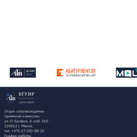
Отдел сопровождения
приемной комиссии:
ул. П. Бровки, 4, каб. 310
220013 г. Минск,
тел. +375 17 293-88-15
График работы: